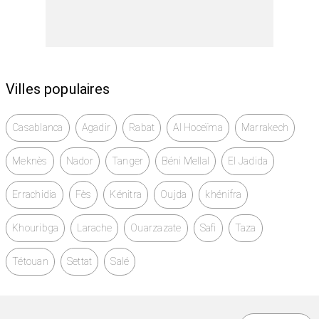
Villes populaires
Casablanca
Agadir
Rabat
Al Hoceïma
Marrakech
Meknès
Nador
Tanger
Béni Mellal
El Jadida
Errachidia
Fès
Kénitra
Oujda
khénifra
Khouribga
Larache
Ouarzazate
Safi
Taza
Tétouan
Settat
Salé