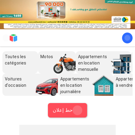
Toutes les
Motos
Appartements
catégories
en location
mensuelle
Voitures
Appartements
Apparte
d'occasion
en location
à vendre
journalière
حط إعلان