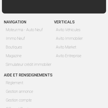
NAVIGATION
VERTICALS
Moteur.ma - Auto Neuf
Avito Véhicules
Immo Neuf
Avito Immobilier
Boutiques
Avito Market
Magazine
Avito Entreprise
Simulateur crédit immobilier
AIDE ET RENSEIGNEMENTS
Règlement
Gestion annonce
Gestion compte